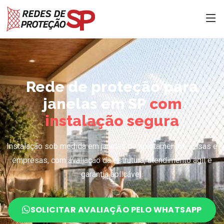
Rede de proteção para
janelas em SP
com
instalação segura
Instalação sob medida em janelas de apartamentos, casas e
empresas, com avaliação da estrutura, atendimento ágil e
garantia aplicável.
SOLICITAR AVALIAÇÃO PELO WHATSAPP